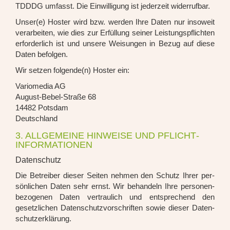
TDDDG umfasst. Die Ein­wil­li­gung ist jeder­zeit wider­ruf­bar.
Unser(e) Hos­ter wird bzw. wer­den Ihre Daten nur inso­weit
ver­ar­bei­ten, wie dies zur Erfül­lung sei­ner Leis­tungs­pflich­ten
erfor­der­lich ist und unse­re Wei­sun­gen in Bezug auf die­se
Daten befol­gen.
Wir set­zen folgende(n) Hos­ter ein:
Vario­me­dia AG
August-Bebel-Stra­ße 68
14482 Pots­dam
Deutsch­land
3. ALLGEMEINE HINWEISE UND PFLICHT­
INFORMATIONEN
Datenschutz
Die Betrei­ber die­ser Sei­ten neh­men den Schutz Ihrer per­
sön­li­chen Daten sehr ernst. Wir behan­deln Ihre per­so­nen­
be­zo­ge­nen Daten ver­trau­lich und ent­spre­chend den
gesetz­li­chen Daten­schutz­vor­schrif­ten sowie die­ser Daten­
schutz­er­klä­rung.