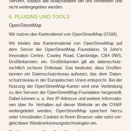
Ser­vern, sodass alle Ana­ly­se­da­ten bei uns ver­blei­ben und
nicht wei­ter­ge­ge­ben wer­den.
6. PLUGINS UND TOOLS
OpenStreetMap
Wir nut­zen den Kar­ten­dienst von Open­Street­Map (OSM).
Wir bin­den das Kar­ten­ma­te­ri­al von Open­Street­Map auf
dem Ser­ver der Open­Street­Map Foun­da­ti­on, St John’s
Inno­va­ti­on Cent­re, Cow­ley Road, Cam­bridge, CB4 0WS,
Groß­bri­tan­ni­en, ein. Groß­bri­tan­ni­en gilt als daten­schutz­
recht­lich siche­rer Dritt­staat. Das bedeu­tet, dass Groß­bri­
tan­ni­en ein Daten­schutz­ni­veau auf­weist, das dem Daten­
schutz­ni­veau in der Euro­päi­schen Uni­on ent­spricht. Bei der
Nut­zung der Open­Street­Map-Kar­ten wird eine Ver­bin­dung
zu den Ser­vern der Open­Street­Map-Foun­da­ti­on her­ge­stellt.
Dabei kön­nen u. a. Ihre IP-Adres­se und wei­te­re Infor­ma­tio­
nen über Ihr Ver­hal­ten auf die­ser Web­site an die OSMF
wei­ter­ge­lei­tet wer­den. Open­Street­Map spei­chert hier­zu
unter Umstän­den Coo­kies in Ihrem Brow­ser oder setzt ver­
gleich­ba­re Wie­der­erken­nungs­tech­no­lo­gien ein.