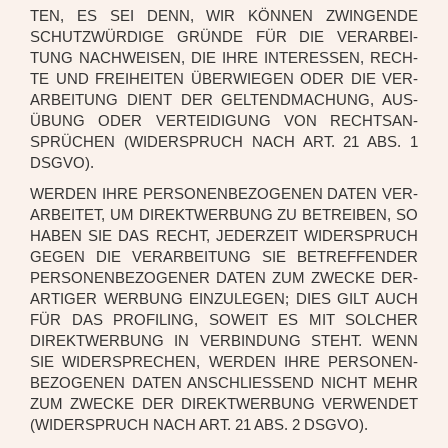
TEN, ES SEI DENN, WIR KÖN­NEN ZWIN­GEN­DE
SCHUTZ­WÜR­DI­GE GRÜN­DE FÜR DIE VER­AR­BEI­
TUNG NACH­WEI­SEN, DIE IHRE INTER­ES­SEN, RECH­
TE UND FREI­HEI­TEN ÜBER­WIE­GEN ODER DIE VER­
AR­BEI­TUNG DIENT DER GEL­TEND­MA­CHUNG, AUS­
ÜBUNG ODER VER­TEI­DI­GUNG VON RECHTS­AN­
SPRÜ­CHEN (WIDER­SPRUCH NACH ART. 21 ABS. 1
DSGVO).
WER­DEN IHRE PER­SO­NEN­BE­ZO­GE­NEN DATEN VER­
AR­BEI­TET, UM DIREKT­WER­BUNG ZU BETREI­BEN, SO
HABEN SIE DAS RECHT, JEDER­ZEIT WIDER­SPRUCH
GEGEN DIE VER­AR­BEI­TUNG SIE BETREF­FEN­DER
PER­SO­NEN­BE­ZO­GE­NER DATEN ZUM ZWE­CKE DER­
AR­TI­GER WER­BUNG EIN­ZU­LE­GEN; DIES GILT AUCH
FÜR DAS PRO­FIL­ING, SOWEIT ES MIT SOL­CHER
DIREKT­WER­BUNG IN VER­BIN­DUNG STEHT. WENN
SIE WIDER­SPRE­CHEN, WER­DEN IHRE PER­SO­NEN­
BE­ZO­GE­NEN DATEN ANSCHLIES­SEND NICHT MEHR
ZUM ZWE­CKE DER DIREKT­WER­BUNG VER­WEN­DET
(WIDER­SPRUCH NACH ART. 21 ABS. 2 DSGVO).