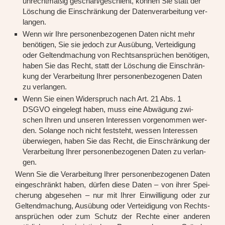
unrecht­mä­ßig geschah/geschieht, kön­nen Sie statt der
Löschung die Ein­schrän­kung der Daten­ver­ar­bei­tung ver­
lan­gen.
Wenn wir Ihre per­so­nen­be­zo­ge­nen Daten nicht mehr
benö­ti­gen, Sie sie jedoch zur Aus­übung, Ver­tei­di­gung
oder Gel­tend­ma­chung von Rechts­an­sprü­chen benö­ti­gen,
haben Sie das Recht, statt der Löschung die Ein­schrän­
kung der Ver­ar­bei­tung Ihrer per­so­nen­be­zo­ge­nen Daten
zu ver­lan­gen.
Wenn Sie einen Wider­spruch nach Art. 21 Abs. 1
DSGVO ein­ge­legt haben, muss eine Abwä­gung zwi­
schen Ihren und unse­ren Inter­es­sen vor­ge­nom­men wer­
den. Solan­ge noch nicht fest­steht, wes­sen Inter­es­sen
über­wie­gen, haben Sie das Recht, die Ein­schrän­kung der
Ver­ar­bei­tung Ihrer per­so­nen­be­zo­ge­nen Daten zu ver­lan­
gen.
Wenn Sie die Ver­ar­bei­tung Ihrer per­so­nen­be­zo­ge­nen Daten
ein­ge­schränkt haben, dür­fen die­se Daten – von ihrer Spei­
che­rung abge­se­hen – nur mit Ihrer Ein­wil­li­gung oder zur
Gel­tend­ma­chung, Aus­übung oder Ver­tei­di­gung von Rechts­
an­sprü­chen oder zum Schutz der Rech­te einer ande­ren