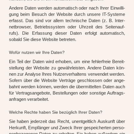
Ande­re Daten wer­den auto­ma­tisch oder nach Ihrer Ein­wil­li­
gung beim Besuch der Web­site durch unse­re IT-Sys­te­me
erfasst. Das sind vor allem tech­ni­sche Daten (z. B. Inter­
net­brow­ser, Betriebs­sys­tem oder Uhr­zeit des Sei­ten­auf­
rufs). Die Erfas­sung die­ser Daten erfolgt auto­ma­tisch,
sobald Sie die­se Web­site betre­ten.
Wofür nutzen wir Ihre Daten?
Ein Teil der Daten wird erho­ben, um eine feh­ler­freie Bereit­
stel­lung der Web­site zu gewähr­leis­ten. Ande­re Daten kön­
nen zur Ana­ly­se Ihres Nut­zer­ver­hal­tens ver­wen­det wer­den.
Sofern über die Web­site Ver­trä­ge geschlos­sen oder ange­
bahnt wer­den kön­nen, wer­den die über­mit­tel­ten Daten auch
für Ver­trags­an­ge­bo­te, Bestel­lun­gen oder sons­ti­ge Auf­trags­
an­fra­gen ver­ar­bei­tet.
Welche Rechte haben Sie bezüglich Ihrer Daten?
Sie haben jeder­zeit das Recht, unent­gelt­lich Aus­kunft über
Her­kunft, Emp­fän­ger und Zweck Ihrer gespei­cher­ten per­so­
nen­be­zo­ge­nen Daten zu erhal­ten. Sie haben außer­dem ein