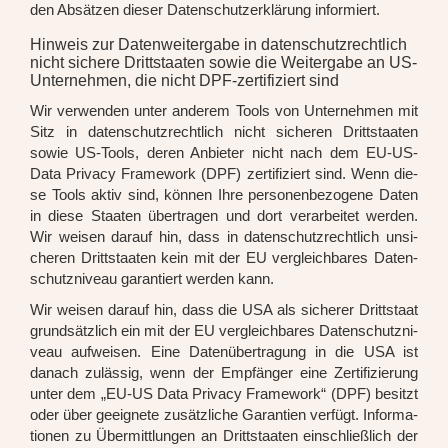
den Absät­zen die­ser Daten­schutz­er­klä­rung infor­miert.
Hinweis zur Datenweitergabe in datenschutzrechtlich
nicht sichere Drittstaaten sowie die Weitergabe an US-
Unternehmen, die nicht DPF-zertifiziert sind
Wir ver­wen­den unter ande­rem Tools von Unter­neh­men mit
Sitz in daten­schutz­recht­lich nicht siche­ren Dritt­staa­ten
sowie US-Tools, deren Anbie­ter nicht nach dem EU-US-
Data Pri­va­cy Frame­work (DPF) zer­ti­fi­ziert sind. Wenn die­
se Tools aktiv sind, kön­nen Ihre per­so­nen­be­zo­ge­ne Daten
in die­se Staa­ten über­tra­gen und dort ver­ar­bei­tet wer­den.
Wir wei­sen dar­auf hin, dass in daten­schutz­recht­lich unsi­
che­ren Dritt­staa­ten kein mit der EU ver­gleich­ba­res Daten­
schutz­ni­veau garan­tiert wer­den kann.
Wir wei­sen dar­auf hin, dass die USA als siche­rer Dritt­staat
grund­sätz­lich ein mit der EU ver­gleich­ba­res Daten­schutz­ni­
veau auf­wei­sen. Eine Daten­über­tra­gung in die USA ist
danach zuläs­sig, wenn der Emp­fän­ger eine Zer­ti­fi­zie­rung
unter dem „EU-US Data Pri­va­cy Frame­work“ (DPF) besitzt
oder über geeig­ne­te zusätz­li­che Garan­tien ver­fügt. Infor­ma­
tio­nen zu Über­mitt­lun­gen an Dritt­staa­ten ein­schließ­lich der