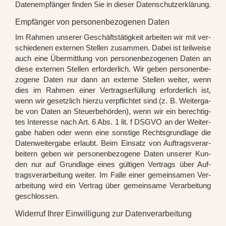
Daten­emp­fän­ger fin­den Sie in die­ser Daten­schutz­er­klä­rung.
Empfänger von personenbezogenen Daten
Im Rah­men unse­rer Geschäfts­tä­tig­keit arbei­ten wir mit ver­
schie­de­nen exter­nen Stel­len zusam­men. Dabei ist teil­wei­se
auch eine Über­mitt­lung von per­so­nen­be­zo­ge­nen Daten an
die­se exter­nen Stel­len erfor­der­lich. Wir geben per­so­nen­be­
zo­ge­ne Daten nur dann an exter­ne Stel­len wei­ter, wenn
dies im Rah­men einer Ver­trags­er­fül­lung erfor­der­lich ist,
wenn wir gesetz­lich hier­zu ver­pflich­tet sind (z. B. Wei­ter­ga­
be von Daten an Steu­er­be­hör­den), wenn wir ein berech­tig­
tes Inter­es­se nach Art. 6 Abs. 1 lit. f DSGVO an der Wei­ter­
ga­be haben oder wenn eine sons­ti­ge Rechts­grund­la­ge die
Daten­wei­ter­ga­be erlaubt. Beim Ein­satz von Auf­trags­ver­ar­
bei­tern geben wir per­so­nen­be­zo­ge­ne Daten unse­rer Kun­
den nur auf Grund­la­ge eines gül­ti­gen Ver­trags über Auf­
trags­ver­ar­bei­tung wei­ter. Im Fal­le einer gemein­sa­men Ver­
ar­bei­tung wird ein Ver­trag über gemein­sa­me Ver­ar­bei­tung
geschlos­sen.
Widerruf Ihrer Einwilligung zur Datenverarbeitung