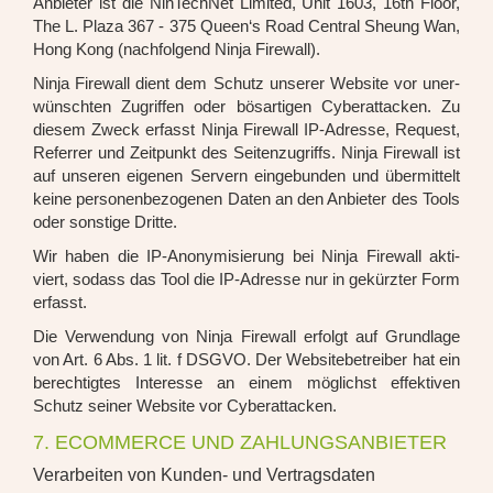
Anbie­ter ist die Nin­Tech­Net Limi­t­ed, Unit 1603, 16th Flo­or,
The L. Pla­za 367 - 375 Queen‘s Road Cen­tral Sheung Wan,
Hong Kong (nach­fol­gend Nin­ja Fire­wall).
Nin­ja Fire­wall dient dem Schutz unse­rer Web­site vor uner­
wünsch­ten Zugrif­fen oder bös­ar­ti­gen Cyber­at­ta­cken. Zu
die­sem Zweck erfasst Nin­ja Fire­wall IP-Adres­se, Request,
Refer­rer und Zeit­punkt des Sei­ten­zu­griffs. Nin­ja Fire­wall ist
auf unse­ren eige­nen Ser­vern ein­ge­bun­den und über­mit­telt
kei­ne per­so­nen­be­zo­ge­nen Daten an den Anbie­ter des Tools
oder sons­ti­ge Drit­te.
Wir haben die IP-Anony­mi­sie­rung bei Nin­ja Fire­wall akti­
viert, sodass das Tool die IP-Adres­se nur in gekürz­ter Form
erfasst.
Die Ver­wen­dung von Nin­ja Fire­wall erfolgt auf Grund­la­ge
von Art. 6 Abs. 1 lit. f DSGVO. Der Web­site­be­trei­ber hat ein
berech­tig­tes Inter­es­se an einem mög­lichst effek­ti­ven
Schutz sei­ner Web­site vor Cyber­at­ta­cken.
7. ECOMMERCE UND ZAHLUNGS­ANBIETER
Verarbeiten von Kunden- und Vertragsdaten