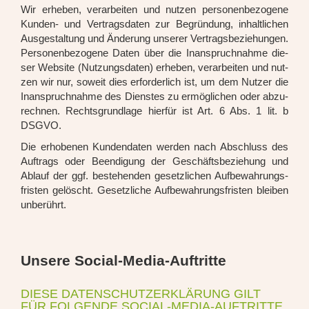
Wir erhe­ben, ver­ar­bei­ten und nut­zen per­so­nen­be­zo­ge­ne
Kun­den- und Ver­trags­da­ten zur Begrün­dung, inhalt­li­chen
Aus­ge­stal­tung und Ände­rung unse­rer Ver­trags­be­zie­hun­gen.
Per­so­nen­be­zo­ge­ne Daten über die Inan­spruch­nah­me die­
ser Web­site (Nut­zungs­da­ten) erhe­ben, ver­ar­bei­ten und nut­
zen wir nur, soweit dies erfor­der­lich ist, um dem Nut­zer die
Inan­spruch­nah­me des Diens­tes zu ermög­li­chen oder abzu­
rech­nen. Rechts­grund­la­ge hier­für ist Art. 6 Abs. 1 lit. b
DSGVO.
Die erho­be­nen Kun­den­da­ten wer­den nach Abschluss des
Auf­trags oder Been­di­gung der Geschäfts­be­zie­hung und
Ablauf der ggf. bestehen­den gesetz­li­chen Auf­be­wah­rungs­
fris­ten gelöscht. Gesetz­li­che Auf­be­wah­rungs­fris­ten blei­ben
unbe­rührt.
Unsere Social-Media-Auftritte
DIESE DATENSCHUTZERKLÄRUNG GILT
FÜR FOLGENDE SOCIAL-MEDIA-AUFTRITTE