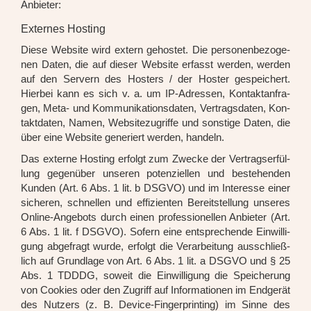
Anbie­ter:
Externes Hosting
Die­se Web­site wird extern gehos­tet. Die per­so­nen­be­zo­ge­
nen Daten, die auf die­ser Web­site erfasst wer­den, wer­den
auf den Ser­vern des Hos­ters / der Hos­ter gespei­chert.
Hier­bei kann es sich v. a. um IP-Adres­sen, Kon­takt­an­fra­
gen, Meta- und Kom­mu­ni­ka­ti­ons­da­ten, Ver­trags­da­ten, Kon­
takt­da­ten, Namen, Web­site­zu­grif­fe und sons­ti­ge Daten, die
über eine Web­site gene­riert wer­den, han­deln.
Das exter­ne Hos­ting erfolgt zum Zwe­cke der Ver­trags­er­fül­
lung gegen­über unse­ren poten­zi­el­len und bestehen­den
Kun­den (Art. 6 Abs. 1 lit. b DSGVO) und im Inter­es­se einer
siche­ren, schnel­len und effi­zi­en­ten Bereit­stel­lung unse­res
Online-Ange­bots durch einen pro­fes­sio­nel­len Anbie­ter (Art.
6 Abs. 1 lit. f DSGVO). Sofern eine ent­spre­chen­de Ein­wil­li­
gung abge­fragt wur­de, erfolgt die Ver­ar­bei­tung aus­schließ­
lich auf Grund­la­ge von Art. 6 Abs. 1 lit. a DSGVO und § 25
Abs. 1 TDDDG, soweit die Ein­wil­li­gung die Spei­che­rung
von Coo­kies oder den Zugriff auf Infor­ma­tio­nen im End­ge­rät
des Nut­zers (z. B. Device-Fin­ger­prin­ting) im Sin­ne des