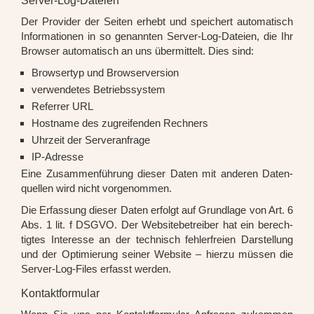
Server-Log-Dateien
Der Pro­vi­der der Sei­ten erhebt und spei­chert auto­ma­tisch
Infor­ma­tio­nen in so genann­ten Ser­ver-Log-Datei­en, die Ihr
Brow­ser auto­ma­tisch an uns über­mit­telt. Dies sind:
Brow­ser­typ und Brow­ser­ver­si­on
ver­wen­de­tes Betriebs­sys­tem
Refer­rer URL
Host­na­me des zugrei­fen­den Rech­ners
Uhr­zeit der Ser­ver­an­fra­ge
IP-Adres­se
Eine Zusam­men­füh­rung die­ser Daten mit ande­ren Daten­
quel­len wird nicht vor­ge­nom­men.
Die Erfas­sung die­ser Daten erfolgt auf Grund­la­ge von Art. 6
Abs. 1 lit. f DSGVO. Der Web­site­be­trei­ber hat ein berech­
tig­tes Inter­es­se an der tech­nisch feh­ler­frei­en Dar­stel­lung
und der Opti­mie­rung sei­ner Web­site – hier­zu müs­sen die
Ser­ver-Log-Files erfasst wer­den.
Kontaktformular