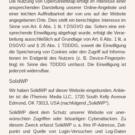
Die Nut­zung von Open­Street­Map erfolgt im Inter­es­se einer
anspre­chen­den Dar­stel­lung unse­rer Online-Ange­bo­te und
einer leich­ten Auf­find­bar­keit der von uns auf der Web­site
ange­ge­be­nen Orte. Dies stellt ein berech­tig­tes Inter­es­se im
Sin­ne von Art. 6 Abs. 1 lit. f DSGVO dar. Sofern eine ent­
spre­chen­de Ein­wil­li­gung abge­fragt wur­de, erfolgt die Ver­ar­
bei­tung aus­schließ­lich auf Grund­la­ge von Art. 6 Abs. 1 lit. a
DSGVO und § 25 Abs. 1 TDDDG, soweit die Ein­wil­li­gung
die Spei­che­rung von Coo­kies oder den Zugriff auf Infor­ma­
tio­nen im End­ge­rät des Nut­zers (z. B. Device-Fin­ger­prin­
ting) im Sin­ne des TDDDG umfasst. Die Ein­wil­li­gung ist
jeder­zeit wider­ruf­bar.
SolidWP
Wir haben SolidWP auf die­ser Web­site ein­ge­bun­den. Anbie­
ter ist die iThe­mes Media LLC, 1720 South Kel­ly Ave­nue
Edmond, OK 73013, USA (nach­fol­gend „SolidWP“).
SolidWP dient dem Schutz unse­rer Web­site vor uner­
wünsch­ten Zugrif­fen oder bös­ar­ti­gen Cyber­at­ta­cken. Zu
die­sem Zweck erfasst SolidWP u. a. Ihre IP-Adres­se, Zeit­
punkt und Quel­le von Log­in-Ver­su­chen und Log-Daten