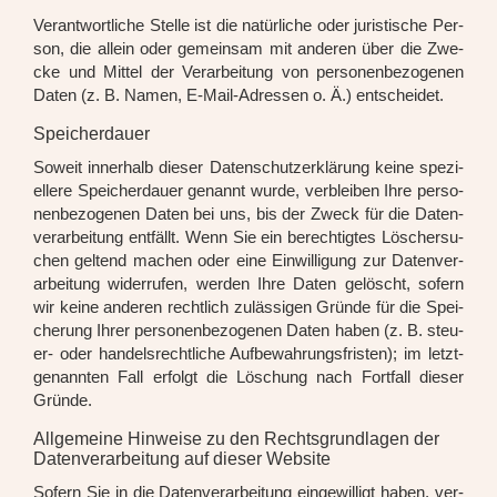
Ver­ant­wort­li­che Stel­le ist die natür­li­che oder juris­ti­sche Per­
son, die allein oder gemein­sam mit ande­ren über die Zwe­
cke und Mit­tel der Ver­ar­bei­tung von per­so­nen­be­zo­ge­nen
Daten (z. B. Namen, E-Mail-Adres­sen o. Ä.) ent­schei­det.
Speicherdauer
Soweit inner­halb die­ser Daten­schutz­er­klä­rung kei­ne spe­zi­
el­le­re Spei­cher­dau­er genannt wur­de, ver­blei­ben Ihre per­so­
nen­be­zo­ge­nen Daten bei uns, bis der Zweck für die Daten­
ver­ar­bei­tung ent­fällt. Wenn Sie ein berech­tig­tes Löscher­su­
chen gel­tend machen oder eine Ein­wil­li­gung zur Daten­ver­
ar­bei­tung wider­ru­fen, wer­den Ihre Daten gelöscht, sofern
wir kei­ne ande­ren recht­lich zuläs­si­gen Grün­de für die Spei­
che­rung Ihrer per­so­nen­be­zo­ge­nen Daten haben (z. B. steu­
er- oder han­dels­recht­li­che Auf­be­wah­rungs­fris­ten); im letzt­
ge­nann­ten Fall erfolgt die Löschung nach Fort­fall die­ser
Grün­de.
Allgemeine Hinweise zu den Rechtsgrundlagen der
Datenverarbeitung auf dieser Website
Sofern Sie in die Daten­ver­ar­bei­tung ein­ge­wil­ligt haben, ver­