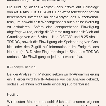
Die Nut­zung die­ses Ana­ly­se-Tools erfolgt auf Grund­la­ge
von Art. 6 Abs. 1 lit. f DSGVO. Der Web­site­be­trei­ber hat ein
berech­tig­tes Inter­es­se an der Ana­ly­se des Nut­zer­ver­hal­
tens, um sowohl sein Web­an­ge­bot als auch sei­ne Wer­bung
zu opti­mie­ren. Sofern eine ent­spre­chen­de Ein­wil­li­gung
abge­fragt wur­de, erfolgt die Ver­ar­bei­tung aus­schließ­lich auf
Grund­la­ge von Art. 6 Abs. 1 lit. a DSGVO und § 25 Abs. 1
TDDDG, soweit die Ein­wil­li­gung die Spei­che­rung von Coo­
kies oder den Zugriff auf Infor­ma­tio­nen im End­ge­rät des
Nut­zers (z. B. Device-Fin­ger­prin­ting) im Sin­ne des TDDDG
umfasst. Die Ein­wil­li­gung ist jeder­zeit wider­ruf­bar.
IP-Anonymisierung
Bei der Ana­ly­se mit Mato­mo set­zen wir IP-Anony­mi­sie­rung
ein. Hier­bei wird Ihre IP-Adres­se vor der Ana­ly­se gekürzt,
sodass Sie Ihnen nicht mehr ein­deu­tig zuor­den­bar ist.
Hosting
Wir hos­ten Mato­mo aus­schließ­lich auf unse­ren eige­nen