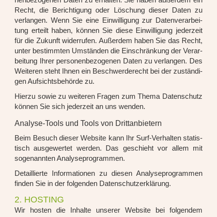
Recht, die Berich­ti­gung oder Löschung die­ser Daten zu
ver­lan­gen. Wenn Sie eine Ein­wil­li­gung zur Daten­ver­ar­bei­
tung erteilt haben, kön­nen Sie die­se Ein­wil­li­gung jeder­zeit
für die Zukunft wider­ru­fen. Außer­dem haben Sie das Recht,
unter bestimm­ten Umstän­den die Ein­schrän­kung der Ver­ar­
bei­tung Ihrer per­so­nen­be­zo­ge­nen Daten zu ver­lan­gen. Des
Wei­te­ren steht Ihnen ein Beschwer­de­recht bei der zustän­di­
gen Auf­sichts­be­hör­de zu.
Hier­zu sowie zu wei­te­ren Fra­gen zum The­ma Daten­schutz
kön­nen Sie sich jeder­zeit an uns wen­den.
Analyse-Tools und Tools von Dritt­anbietern
Beim Besuch die­ser Web­site kann Ihr Surf-Ver­hal­ten sta­tis­
tisch aus­ge­wer­tet wer­den. Das geschieht vor allem mit
soge­nann­ten Ana­ly­se­pro­gram­men.
Detail­lier­te Infor­ma­tio­nen zu die­sen Ana­ly­se­pro­gram­men
fin­den Sie in der fol­gen­den Daten­schutz­er­klä­rung.
2. HOSTING
Wir hos­ten die Inhal­te unse­rer Web­site bei fol­gen­dem