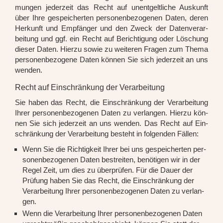
mun­gen jeder­zeit das Recht auf unent­gelt­li­che Aus­kunft
über Ihre gespei­cher­ten per­so­nen­be­zo­ge­nen Daten, deren
Her­kunft und Emp­fän­ger und den Zweck der Daten­ver­ar­
bei­tung und ggf. ein Recht auf Berich­ti­gung oder Löschung
die­ser Daten. Hier­zu sowie zu wei­te­ren Fra­gen zum The­ma
per­so­nen­be­zo­ge­ne Daten kön­nen Sie sich jeder­zeit an uns
wen­den.
Recht auf Einschränkung der Verarbeitung
Sie haben das Recht, die Ein­schrän­kung der Ver­ar­bei­tung
Ihrer per­so­nen­be­zo­ge­nen Daten zu ver­lan­gen. Hier­zu kön­
nen Sie sich jeder­zeit an uns wen­den. Das Recht auf Ein­
schrän­kung der Ver­ar­bei­tung besteht in fol­gen­den Fäl­len:
Wenn Sie die Rich­tig­keit Ihrer bei uns gespei­cher­ten per­
so­nen­be­zo­ge­nen Daten bestrei­ten, benö­ti­gen wir in der
Regel Zeit, um dies zu über­prü­fen. Für die Dau­er der
Prü­fung haben Sie das Recht, die Ein­schrän­kung der
Ver­ar­bei­tung Ihrer per­so­nen­be­zo­ge­nen Daten zu ver­lan­
gen.
Wenn die Ver­ar­bei­tung Ihrer per­so­nen­be­zo­ge­nen Daten