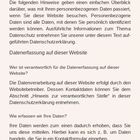
Die fol­gen­den Hin­wei­se geben einen ein­fa­chen Über­blick
dar­über, was mit Ihren per­so­nen­be­zo­ge­nen Daten pas­siert,
wenn Sie die­se Web­site besu­chen. Per­so­nen­be­zo­ge­ne
Daten sind alle Daten, mit denen Sie per­sön­lich iden­ti­fi­ziert
wer­den kön­nen. Aus­führ­li­che Infor­ma­tio­nen zum The­ma
Daten­schutz ent­neh­men Sie unse­rer unter die­sem Text auf­
ge­führ­ten Daten­schutz­er­klä­rung.
Datenerfassung auf dieser Website
Wer ist verantwortlich für die Datenerfassung auf dieser
Website?
Die Daten­ver­ar­bei­tung auf die­ser Web­site erfolgt durch den
Web­site­be­trei­ber. Des­sen Kon­takt­da­ten kön­nen Sie dem
Abschnitt „Hin­weis zur ver­ant­wort­li­chen Stel­le“ in die­ser
Daten­schutz­er­klä­rung ent­neh­men.
Wie erfassen wir Ihre Daten?
Ihre Daten wer­den zum einen dadurch erho­ben, dass Sie
uns die­se mit­tei­len. Hier­bei kann es sich z. B. um Daten
han­deln, die Sie in ein Kon­takt­for­mu­lar ein­ge­ben.