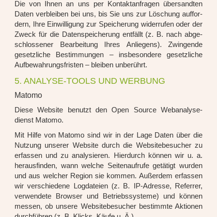
Die von Ihnen an uns per Kon­takt­an­fra­gen über­sand­ten
Daten ver­blei­ben bei uns, bis Sie uns zur Löschung auf­for­
dern, Ihre Ein­wil­li­gung zur Spei­che­rung wider­ru­fen oder der
Zweck für die Daten­spei­che­rung ent­fällt (z. B. nach abge­
schlos­se­ner Bear­bei­tung Ihres Anlie­gens). Zwin­gen­de
gesetz­li­che Bestim­mun­gen – ins­be­son­de­re gesetz­li­che
Auf­be­wah­rungs­fris­ten – blei­ben unbe­rührt.
5. ANALYSE-TOOLS UND WERBUNG
Matomo
Die­se Web­site benutzt den Open Source Web­ana­ly­se­
dienst Mato­mo.
Mit Hil­fe von Mato­mo sind wir in der Lage Daten über die
Nut­zung unse­rer Web­site durch die Web­site­be­su­cher zu
erfas­sen und zu ana­ly­sie­ren. Hier­durch kön­nen wir u. a.
her­aus­fin­den, wann wel­che Sei­ten­auf­ru­fe getä­tigt wur­den
und aus wel­cher Regi­on sie kom­men. Außer­dem erfas­sen
wir ver­schie­de­ne Log­da­tei­en (z. B. IP-Adres­se, Refer­rer,
ver­wen­de­te Brow­ser und Betriebs­sys­te­me) und kön­nen
mes­sen, ob unse­re Web­site­be­su­cher bestimm­te Aktio­nen
durch­füh­ren (z. B. Klicks, Käu­fe u. Ä.).