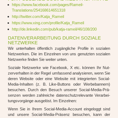
https://www.facebook.com/pages/Rameil-
Translations/254168614651318
http://twitter.com/Katja_Rameil
https://www.xing.com/profile/Katja_Rameil
http://de.linkedin.com/pub/katja-rameil/46/108/200
DATENVERARBEITUNG DURCH SOZIALE
NETZWERKE
Wir unter­hal­ten öffent­lich zugäng­li­che Pro­fi­le in sozia­len
Netz­wer­ken. Die im Ein­zel­nen von uns genutz­ten sozia­len
Netz­wer­ke fin­den Sie wei­ter unten.
Sozia­le Netz­wer­ke wie Face­book, X etc. kön­nen Ihr Nut­
zer­ver­hal­ten in der Regel umfas­send ana­ly­sie­ren, wenn Sie
deren Web­site oder eine Web­site mit inte­grier­ten Social-
Media-Inhal­ten (z. B. Like-But­tons oder Wer­be­ban­nern)
besu­chen. Durch den Besuch unse­rer Social-Media-Prä­
sen­zen wer­den zahl­rei­che daten­schutz­re­le­van­te Ver­ar­bei­
tungs­vor­gän­ge aus­ge­löst. Im Ein­zel­nen:
Wenn Sie in Ihrem Social-Media-Account ein­ge­loggt sind
und unse­re Social-Media-Prä­senz besu­chen, kann der