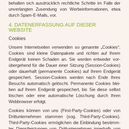
behal­ten sich aus­drück­lich recht­li­che Schrit­te im Fal­le der
unver­lang­ten Zusen­dung von Wer­be­infor­ma­tio­nen, etwa
durch Spam-E-Mails, vor.
4. DATENERFASSUNG AUF DIESER
WEBSITE
Cookies
Unse­re Inter­net­sei­ten ver­wen­den so genann­te „Coo­kies“.
Coo­kies sind klei­ne Daten­pa­ke­te und rich­ten auf Ihrem
End­ge­rät kei­nen Scha­den an. Sie wer­den ent­we­der vor­
über­ge­hend für die Dau­er einer Sit­zung (Ses­si­on-Coo­kies)
oder dau­er­haft (per­ma­nen­te Coo­kies) auf Ihrem End­ge­rät
gespei­chert. Ses­si­on-Coo­kies wer­den nach Ende Ihres
Besuchs auto­ma­tisch gelöscht. Per­ma­nen­te Coo­kies blei­
ben auf Ihrem End­ge­rät gespei­chert, bis Sie die­se selbst
löschen oder eine auto­ma­ti­sche Löschung durch Ihren
Web­brow­ser erfolgt.
Coo­kies kön­nen von uns (First-Par­ty-Coo­kies) oder von
Dritt­un­ter­neh­men stam­men (sog. Third-Par­ty-Coo­kies).
Third-Par­ty-Coo­kies ermög­li­chen die Ein­bin­dung bestimm­
ter Dienst­leis­tun­gen von Dritt­un­ter­neh­men inner­halb von