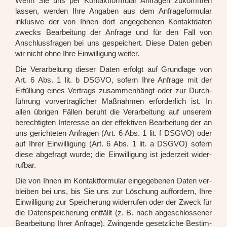
Wenn Sie uns per Kon­takt­for­mu­lar Anfra­gen zukom­men
las­sen, wer­den Ihre Anga­ben aus dem Anfra­ge­for­mu­lar
inklu­si­ve der von Ihnen dort ange­ge­be­nen Kon­takt­da­ten
zwecks Bear­bei­tung der Anfra­ge und für den Fall von
Anschluss­fra­gen bei uns gespei­chert. Die­se Daten geben
wir nicht ohne Ihre Ein­wil­li­gung wei­ter.
Die Ver­ar­bei­tung die­ser Daten erfolgt auf Grund­la­ge von
Art. 6 Abs. 1 lit. b DSGVO, sofern Ihre Anfra­ge mit der
Erfül­lung eines Ver­trags zusam­men­hängt oder zur Durch­
füh­rung vor­ver­trag­li­cher Maß­nah­men erfor­der­lich ist. In
allen übri­gen Fäl­len beruht die Ver­ar­bei­tung auf unse­rem
berech­tig­ten Inter­es­se an der effek­ti­ven Bear­bei­tung der an
uns gerich­te­ten Anfra­gen (Art. 6 Abs. 1 lit. f DSGVO) oder
auf Ihrer Ein­wil­li­gung (Art. 6 Abs. 1 lit. a DSGVO) sofern
die­se abge­fragt wur­de; die Ein­wil­li­gung ist jeder­zeit wider­
ruf­bar.
Die von Ihnen im Kon­takt­for­mu­lar ein­ge­ge­be­nen Daten ver­
blei­ben bei uns, bis Sie uns zur Löschung auf­for­dern, Ihre
Ein­wil­li­gung zur Spei­che­rung wider­ru­fen oder der Zweck für
die Daten­spei­che­rung ent­fällt (z. B. nach abge­schlos­se­ner
Bear­bei­tung Ihrer Anfra­ge). Zwin­gen­de gesetz­li­che Bestim­