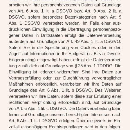
ar­bei­ten wir Ihre per­so­nen­be­zo­ge­nen Daten auf Grund­la­ge
von Art. 6 Abs. 1 lit. a DSGVO bzw. Art. 9 Abs. 2 lit. a
DSGVO, sofern beson­de­re Daten­ka­te­go­rien nach Art. 9
Abs. 1 DSGVO ver­ar­bei­tet wer­den. Im Fal­le einer aus­
drück­li­chen Ein­wil­li­gung in die Über­tra­gung per­so­nen­be­zo­
ge­ner Daten in Dritt­staa­ten erfolgt die Daten­ver­ar­bei­tung
außer­dem auf Grund­la­ge von Art. 49 Abs. 1 lit. a DSGVO.
Sofern Sie in die Spei­che­rung von Coo­kies oder in den
Zugriff auf Infor­ma­tio­nen in Ihr End­ge­rät (z. B. via Device-
Fin­ger­prin­ting) ein­ge­wil­ligt haben, erfolgt die Daten­ver­ar­bei­
tung zusätz­lich auf Grund­la­ge von § 25 Abs. 1 TDDDG. Die
Ein­wil­li­gung ist jeder­zeit wider­ruf­bar. Sind Ihre Daten zur
Ver­trags­er­fül­lung oder zur Durch­füh­rung vor­ver­trag­li­cher
Maß­nah­men erfor­der­lich, ver­ar­bei­ten wir Ihre Daten auf
Grund­la­ge des Art. 6 Abs. 1 lit. b DSGVO. Des Wei­te­ren
ver­ar­bei­ten wir Ihre Daten, sofern die­se zur Erfül­lung einer
recht­li­chen Ver­pflich­tung erfor­der­lich sind, auf Grund­la­ge
von Art. 6 Abs. 1 lit. c DSGVO. Die Daten­ver­ar­bei­tung kann
fer­ner auf Grund­la­ge unse­res berech­tig­ten Inter­es­ses nach
Art. 6 Abs. 1 lit. f DSGVO erfol­gen. Über die jeweils im Ein­
zel­fall ein­schlä­gi­gen Rechts­grund­la­gen wird in den fol­gen­