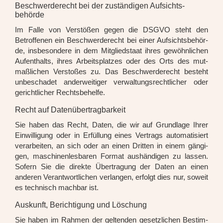
Beschwerde­recht bei der zuständigen Aufsichts­
behörde
Im Fal­le von Ver­stö­ßen gegen die DSGVO steht den
Betrof­fe­nen ein Beschwer­de­recht bei einer Auf­sichts­be­hör­
de, ins­be­son­de­re in dem Mit­glied­staat ihres gewöhn­li­chen
Auf­ent­halts, ihres Arbeits­plat­zes oder des Orts des mut­
maß­li­chen Ver­sto­ßes zu. Das Beschwer­de­recht besteht
unbe­scha­det ander­wei­ti­ger ver­wal­tungs­recht­li­cher oder
gericht­li­cher Rechts­be­hel­fe.
Recht auf Daten­übertrag­barkeit
Sie haben das Recht, Daten, die wir auf Grund­la­ge Ihrer
Ein­wil­li­gung oder in Erfül­lung eines Ver­trags auto­ma­ti­siert
ver­ar­bei­ten, an sich oder an einen Drit­ten in einem gän­gi­
gen, maschi­nen­les­ba­ren For­mat aus­hän­di­gen zu las­sen.
Sofern Sie die direk­te Über­tra­gung der Daten an einen
ande­ren Ver­ant­wort­li­chen ver­lan­gen, erfolgt dies nur, soweit
es tech­nisch mach­bar ist.
Auskunft, Berichtigung und Löschung
Sie haben im Rah­men der gel­ten­den gesetz­li­chen Bestim­