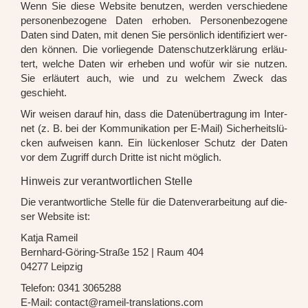
Wenn Sie die­se Web­site benut­zen, wer­den ver­schie­de­ne
per­so­nen­be­zo­ge­ne Daten erho­ben. Per­so­nen­be­zo­ge­ne
Daten sind Daten, mit denen Sie per­sön­lich iden­ti­fi­ziert wer­
den kön­nen. Die vor­lie­gen­de Daten­schutz­er­klä­rung erläu­
tert, wel­che Daten wir erhe­ben und wofür wir sie nut­zen.
Sie erläu­tert auch, wie und zu wel­chem Zweck das
geschieht.
Wir wei­sen dar­auf hin, dass die Daten­über­tra­gung im Inter­
net (z. B. bei der Kom­mu­ni­ka­ti­on per E-Mail) Sicher­heits­lü­
cken auf­wei­sen kann. Ein lücken­lo­ser Schutz der Daten
vor dem Zugriff durch Drit­te ist nicht mög­lich.
Hinweis zur verantwortlichen Stelle
Die ver­ant­wort­li­che Stel­le für die Daten­ver­ar­bei­tung auf die­
ser Web­site ist:
Kat­ja Rameil
Bern­hard-Göring-Stra­ße 152 | Raum 404
04277 Leip­zig
Tele­fon: 0341 3065288
E-Mail: contact@rameil-translations.com