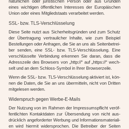
natür­li­chen oder juris­ti­schen Per­son oder aus Grün­den
eines wich­ti­gen öffent­li­chen Inter­es­ses der Euro­päi­schen
Uni­on oder eines Mit­glied­staats ver­ar­bei­tet wer­den.
SSL- bzw. TLS-Verschlüsselung
Die­se Sei­te nutzt aus Sicher­heits­grün­den und zum Schutz
der Über­tra­gung ver­trau­li­cher Inhal­te, wie zum Bei­spiel
Bestel­lun­gen oder Anfra­gen, die Sie an uns als Sei­ten­be­trei­
ber sen­den, eine SSL- bzw. TLS-Ver­schlüs­se­lung. Eine
ver­schlüs­sel­te Ver­bin­dung erken­nen Sie dar­an, dass die
Adress­zei­le des Brow­sers von „http://“ auf „https://“ wech­
selt und an dem Schloss-Sym­bol in Ihrer Brow­ser­zei­le.
Wenn die SSL- bzw. TLS-Ver­schlüs­se­lung akti­viert ist, kön­
nen die Daten, die Sie an uns über­mit­teln, nicht von Drit­ten
mit­ge­le­sen wer­den.
Widerspruch gegen Werbe-E-Mails
Der Nut­zung von im Rah­men der Impres­sums­pflicht ver­öf­
fent­lich­ten Kon­takt­da­ten zur Über­sen­dung von nicht aus­
drück­lich ange­for­der­ter Wer­bung und Infor­ma­ti­ons­ma­te­ria­li­
en wird hier­mit wider­spro­chen. Die Betrei­ber der Sei­ten