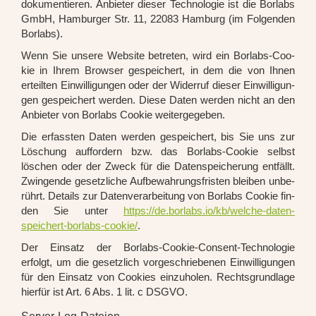
doku­men­tie­ren. Anbie­ter die­ser Tech­no­lo­gie ist die Borlabs
GmbH, Ham­bur­ger Str. 11, 22083 Ham­burg (im Fol­gen­den
Borlabs).
Wenn Sie unse­re Web­site betre­ten, wird ein Borlabs-Coo­
kie in Ihrem Brow­ser gespei­chert, in dem die von Ihnen
erteil­ten Ein­wil­li­gun­gen oder der Wider­ruf die­ser Ein­wil­li­gun­
gen gespei­chert wer­den. Die­se Daten wer­den nicht an den
Anbie­ter von Borlabs Coo­kie wei­ter­ge­ge­ben.
Die erfass­ten Daten wer­den gespei­chert, bis Sie uns zur
Löschung auf­for­dern bzw. das Borlabs-Coo­kie selbst
löschen oder der Zweck für die Daten­spei­che­rung ent­fällt.
Zwin­gen­de gesetz­li­che Auf­be­wah­rungs­fris­ten blei­ben unbe­
rührt. Details zur Daten­ver­ar­bei­tung von Borlabs Coo­kie fin­
den Sie unter
https://de.borlabs.io/kb/welche-daten-
speichert-borlabs-cookie/
.
Der Ein­satz der Borlabs-Coo­kie-Con­sent-Tech­no­lo­gie
erfolgt, um die gesetz­lich vor­ge­schrie­be­nen Ein­wil­li­gun­gen
für den Ein­satz von Coo­kies ein­zu­ho­len. Rechts­grund­la­ge
hier­für ist Art. 6 Abs. 1 lit. c DSGVO.