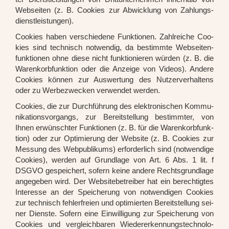
Web­sei­ten (z. B. Coo­kies zur Abwick­lung von Zah­lungs­
dienst­leis­tun­gen).
Coo­kies haben ver­schie­de­ne Funk­tio­nen. Zahl­rei­che Coo­
kies sind tech­nisch not­wen­dig, da bestimm­te Web­sei­ten­
funk­tio­nen ohne die­se nicht funk­tio­nie­ren wür­den (z. B. die
Waren­korb­funk­ti­on oder die Anzei­ge von Vide­os). Ande­re
Coo­kies kön­nen zur Aus­wer­tung des Nut­zer­ver­hal­tens
oder zu Wer­be­zwe­cken ver­wen­det wer­den.
Coo­kies, die zur Durch­füh­rung des elek­tro­ni­schen Kom­mu­
ni­ka­ti­ons­vor­gangs, zur Bereit­stel­lung bestimm­ter, von
Ihnen erwünsch­ter Funk­tio­nen (z. B. für die Waren­korb­funk­
ti­on) oder zur Opti­mie­rung der Web­site (z. B. Coo­kies zur
Mes­sung des Web­pu­bli­kums) erfor­der­lich sind (not­wen­di­ge
Coo­kies), wer­den auf Grund­la­ge von Art. 6 Abs. 1 lit. f
DSGVO gespei­chert, sofern kei­ne ande­re Rechts­grund­la­ge
ange­ge­ben wird. Der Web­site­be­trei­ber hat ein berech­tig­tes
Inter­es­se an der Spei­che­rung von not­wen­di­gen Coo­kies
zur tech­nisch feh­ler­frei­en und opti­mier­ten Bereit­stel­lung sei­
ner Diens­te. Sofern eine Ein­wil­li­gung zur Spei­che­rung von
Coo­kies und ver­gleich­ba­ren Wie­der­erken­nungs­tech­no­lo­