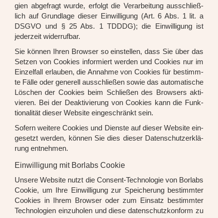
gien abge­fragt wur­de, erfolgt die Ver­ar­bei­tung aus­schließ­
lich auf Grund­la­ge die­ser Ein­wil­li­gung (Art. 6 Abs. 1 lit. a
DSGVO und § 25 Abs. 1 TDDDG); die Ein­wil­li­gung ist
jeder­zeit wider­ruf­bar.
Sie kön­nen Ihren Brow­ser so ein­stel­len, dass Sie über das
Set­zen von Coo­kies infor­miert wer­den und Coo­kies nur im
Ein­zel­fall erlau­ben, die Annah­me von Coo­kies für bestimm­
te Fäl­le oder gene­rell aus­schlie­ßen sowie das auto­ma­ti­sche
Löschen der Coo­kies beim Schlie­ßen des Brow­sers akti­
vie­ren. Bei der Deak­ti­vie­rung von Coo­kies kann die Funk­
tio­na­li­tät die­ser Web­site ein­ge­schränkt sein.
Sofern wei­te­re Coo­kies und Diens­te auf die­ser Web­site ein­
ge­setzt wer­den, kön­nen Sie dies die­ser Daten­schutz­er­klä­
rung ent­neh­men.
Einwilligung mit Borlabs Cookie
Unse­re Web­site nutzt die Con­sent-Tech­no­lo­gie von Borlabs
Coo­kie, um Ihre Ein­wil­li­gung zur Spei­che­rung bestimm­ter
Coo­kies in Ihrem Brow­ser oder zum Ein­satz bestimm­ter
Tech­no­lo­gien ein­zu­ho­len und die­se daten­schutz­kon­form zu