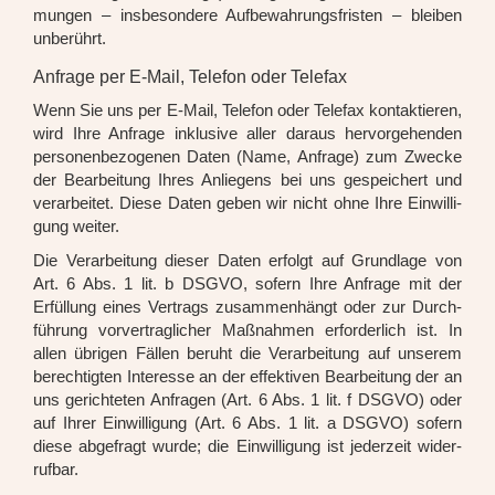
mun­gen – ins­be­son­de­re Auf­be­wah­rungs­fris­ten – blei­ben
unbe­rührt.
Anfrage per E-Mail, Telefon oder Telefax
Wenn Sie uns per E-Mail, Tele­fon oder Tele­fax kon­tak­tie­ren,
wird Ihre Anfra­ge inklu­si­ve aller dar­aus her­vor­ge­hen­den
per­so­nen­be­zo­ge­nen Daten (Name, Anfra­ge) zum Zwe­cke
der Bear­bei­tung Ihres Anlie­gens bei uns gespei­chert und
ver­ar­bei­tet. Die­se Daten geben wir nicht ohne Ihre Ein­wil­li­
gung wei­ter.
Die Ver­ar­bei­tung die­ser Daten erfolgt auf Grund­la­ge von
Art. 6 Abs. 1 lit. b DSGVO, sofern Ihre Anfra­ge mit der
Erfül­lung eines Ver­trags zusam­men­hängt oder zur Durch­
füh­rung vor­ver­trag­li­cher Maß­nah­men erfor­der­lich ist. In
allen übri­gen Fäl­len beruht die Ver­ar­bei­tung auf unse­rem
berech­tig­ten Inter­es­se an der effek­ti­ven Bear­bei­tung der an
uns gerich­te­ten Anfra­gen (Art. 6 Abs. 1 lit. f DSGVO) oder
auf Ihrer Ein­wil­li­gung (Art. 6 Abs. 1 lit. a DSGVO) sofern
die­se abge­fragt wur­de; die Ein­wil­li­gung ist jeder­zeit wider­
ruf­bar.