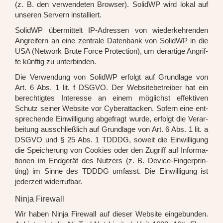
(z. B. den ver­wen­de­ten Brow­ser). SolidWP wird lokal auf
unse­ren Ser­vern instal­liert.
SolidWP über­mit­telt IP-Adres­sen von wie­der­keh­ren­den
Angrei­fern an eine zen­tra­le Daten­bank von SolidWP in die
USA (Net­work Bru­te Force Pro­tec­tion), um der­ar­ti­ge Angrif­
fe künf­tig zu unter­bin­den.
Die Ver­wen­dung von SolidWP erfolgt auf Grund­la­ge von
Art. 6 Abs. 1 lit. f DSGVO. Der Web­site­be­trei­ber hat ein
berech­tig­tes Inter­es­se an einem mög­lichst effek­ti­ven
Schutz sei­ner Web­site vor Cyber­at­ta­cken. Sofern eine ent­
spre­chen­de Ein­wil­li­gung abge­fragt wur­de, erfolgt die Ver­ar­
bei­tung aus­schließ­lich auf Grund­la­ge von Art. 6 Abs. 1 lit. a
DSGVO und § 25 Abs. 1 TDDDG, soweit die Ein­wil­li­gung
die Spei­che­rung von Coo­kies oder den Zugriff auf Infor­ma­
tio­nen im End­ge­rät des Nut­zers (z. B. Device-Fin­ger­prin­
ting) im Sin­ne des TDDDG umfasst. Die Ein­wil­li­gung ist
jeder­zeit wider­ruf­bar.
Ninja Firewall
Wir haben Nin­ja Fire­wall auf die­ser Web­site ein­ge­bun­den.