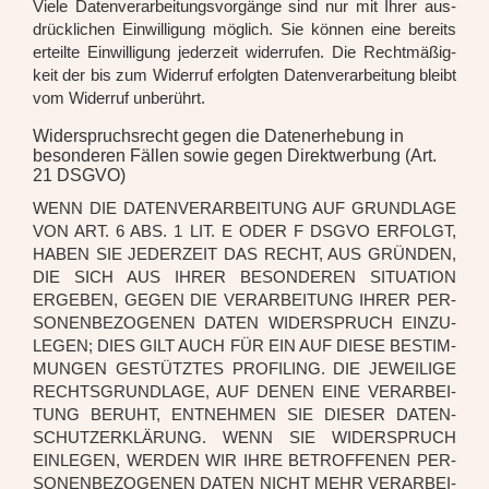
Vie­le Daten­ver­ar­bei­tungs­vor­gän­ge sind nur mit Ihrer aus­
drück­li­chen Ein­wil­li­gung mög­lich. Sie kön­nen eine bereits
erteil­te Ein­wil­li­gung jeder­zeit wider­ru­fen. Die Recht­mä­ßig­
keit der bis zum Wider­ruf erfolg­ten Daten­ver­ar­bei­tung bleibt
vom Wider­ruf unbe­rührt.
Widerspruchsrecht gegen die Datenerhebung in
besonderen Fällen sowie gegen Direktwerbung (Art.
21 DSGVO)
WENN DIE DATEN­VER­AR­BEI­TUNG AUF GRUND­LA­GE
VON ART. 6 ABS. 1 LIT. E ODER F DSGVO ERFOLGT,
HABEN SIE JEDER­ZEIT DAS RECHT, AUS GRÜN­DEN,
DIE SICH AUS IHRER BESON­DE­REN SITUA­TI­ON
ERGE­BEN, GEGEN DIE VER­AR­BEI­TUNG IHRER PER­
SO­NEN­BE­ZO­GE­NEN DATEN WIDER­SPRUCH EIN­ZU­
LE­GEN; DIES GILT AUCH FÜR EIN AUF DIE­SE BESTIM­
MUN­GEN GESTÜTZ­TES PRO­FIL­ING. DIE JEWEI­LI­GE
RECHTS­GRUND­LA­GE, AUF DENEN EINE VER­AR­BEI­
TUNG BERUHT, ENT­NEH­MEN SIE DIE­SER DATEN­
SCHUTZ­ER­KLÄ­RUNG. WENN SIE WIDER­SPRUCH
EIN­LE­GEN, WER­DEN WIR IHRE BETROF­FE­NEN PER­
SO­NEN­BE­ZO­GE­NEN DATEN NICHT MEHR VER­AR­BEI­