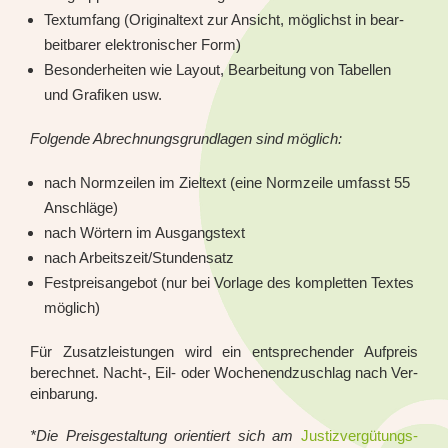
Text­um­fang (Ori­gi­nal­text zur Ansicht, mög­lichst in bear­
beit­ba­rer elek­tro­ni­scher Form)
Beson­der­hei­ten wie Lay­out, Bear­bei­tung von Tabel­len
und Gra­fi­ken usw.
Fol­gen­de Abrech­nungs­grund­la­gen sind mög­lich:
nach Norm­zei­len im Ziel­text (eine Norm­zei­le umfasst 55
Anschlä­ge)
nach Wör­tern im Aus­gangs­text
nach Arbeitszeit/Stundensatz
Fest­preis­an­ge­bot (nur bei Vor­la­ge des kom­plet­ten Tex­tes
mög­lich)
Für Zusatz­leis­tun­gen wird ein ent­spre­chen­der Auf­preis
berech­net. Nacht-, Eil- oder Wochen­end­zu­schlag nach Ver­
ein­ba­rung.
*Die Preis­ge­stal­tung ori­en­tiert sich am
Jus­tiz­ver­gü­tungs-