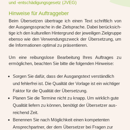
und -ent­schä­di­gungs­ge­setz (JVEG)
Hinweise für Auftraggeber
Beim Über­set­zen über­tra­ge ich einen Text schrift­lich von
der Aus­gangs­spra­che in die Ziel­spra­che. Dabei berück­sich­
ti­ge ich den kul­tu­rel­len Hin­ter­grund der jewei­li­gen Ziel­grup­pe
eben­so wie den Ver­wen­dungs­zweck der Über­set­zung, um
die Infor­ma­tio­nen opti­mal zu prä­sen­tie­ren.
Um eine rei­bungs­lo­se Bear­bei­tung Ihres Auf­tra­ges zu
ermög­li­chen, beach­ten Sie bit­te die fol­gen­den Hin­wei­se:
Sor­gen Sie dafür, dass der Aus­gangs­text ver­ständ­lich
und feh­ler­frei ist. Die Qua­li­tät der Vor­la­ge ist ein wich­ti­ger
Fak­tor für die Qua­li­tät der Über­set­zung.
Pla­nen Sie die Ter­mi­ne nicht zu knapp. Um wirk­lich gute
Qua­li­tät lie­fern zu kön­nen, benö­tigt der Über­set­zer aus­
rei­chend Zeit.
Benen­nen Sie nach Mög­lich­keit einen kom­pe­ten­ten
Ansprech­part­ner, der dem Über­set­zer bei Fra­gen zur