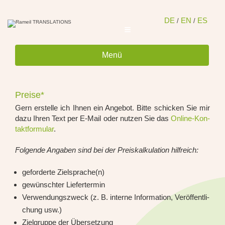
Zum
Inhalt
spring
DE
EN
ES
/
/
Menü
Preise*
Gern erstel­le ich Ihnen ein Ange­bot. Bit­te schi­cken Sie mir
dazu Ihren Text per E-Mail oder nut­zen Sie das
Online-Kon­
takt­for­mu­lar
.
Fol­gen­de Anga­ben sind bei der Preis­kal­ku­la­ti­on hilf­reich:
gefor­der­te Zielsprache(n)
gewünsch­ter Lie­fer­ter­min
Ver­wen­dungs­zweck (z. B. inter­ne Infor­ma­ti­on, Ver­öf­fent­li­
chung usw.)
Ziel­grup­pe der Über­set­zung