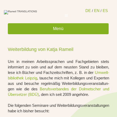
Zum
Inhalt
spring
DE
EN
ES
/
/
Menü
Weiterbildung von Katja Rameil
Um in mei­nen Arbeits­spra­chen und Fach­ge­bie­ten stets
infor­miert zu sein und auf dem neus­ten Stand zu blei­ben,
lese ich Bücher und Fach­zeit­schrif­ten, z. B. in der
Umwelt­
bi­blio­thek Leip­zig
, tau­sche mich mit Kol­le­gen und Exper­ten
aus und besu­che regel­mä­ßig Wei­ter­bil­dungs­ver­an­stal­tun­
gen wie die des
Berufs­ver­ban­des der Dol­met­scher und
Über­set­zer (BDÜ)
, dem ich seit 2009 ange­hö­re.
Die fol­gen­den Semi­na­re und Wei­ter­bil­dungs­ver­an­stal­tun­gen
habe ich bis­her besucht: