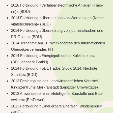
2018 Fort­bil­dung »Ver­fah­rens­tech­ni­sche Anla­gen (Theo­
rie)« (BDÜ)
2014 Fort­bil­dung »Über­set­zung von Wer­be­tex­ten (Krea­ti­
vi­täts­tech­ni­ken)« (BDÜ)
2014 Fort­bil­dung »Über­set­zung von jour­na­lis­ti­schen und
PR-Tex­ten« (BDÜ)
2014 Teil­nah­me am 20. Welt­kon­gress des Inter­na­tio­na­len
Über­set­zer­ver­ban­des FIT
2014 Fort­bil­dung »Ener­gie­po­li­ti­sches Kalei­do­skop«
(BDÜ/ecopark GmbH)
2014 Fort­bil­dung »SDL Tra­dos Stu­dio 2014: Nächs­te
Schrit­te« (BDÜ)
2013 Besich­ti­gung des Land­wirt­schaft­li­chen Ver­ar­bei­
tungs­zen­trums Markran­städt (Leip­zi­ger Umwelt­ta­ge)
2013 Anwen­der­se­mi­nar »Intel­li­gen­te Bau­stof­fe und Bau­
wei­sen« (EmPower)
2013 Fort­bil­dung »Erneu­er­ba­re Ener­gien: Wind­ener­gie«
(BDÜ)