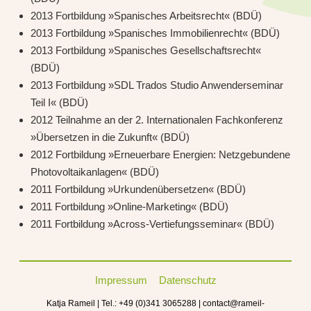
2013 Fort­bil­dung »Spa­ni­sches Arbeits­recht« (BDÜ)
2013 Fort­bil­dung »Spa­ni­sches Immo­bi­li­en­recht« (BDÜ)
2013 Fort­bil­dung »Spa­ni­sches Gesell­schafts­recht«
(BDÜ)
2013 Fort­bil­dung »SDL Tra­dos Stu­dio Anwen­der­se­mi­nar
Teil I« (BDÜ)
2012 Teil­nah­me an der 2. Inter­na­tio­na­len Fach­kon­fe­renz
»Über­set­zen in die Zukunft« (BDÜ)
2012 Fort­bil­dung »Erneu­er­ba­re Ener­gien: Netz­ge­bun­de­ne
Pho­to­vol­ta­ik­an­la­gen« (BDÜ)
2011 Fort­bil­dung »Urkun­den­über­set­zen« (BDÜ)
2011 Fort­bil­dung »Online-Mar­ke­ting« (BDÜ)
2011 Fort­bil­dung »Across-Ver­tie­fungs­se­mi­nar« (BDÜ)
Impressum
Datenschutz
Katja Rameil | Tel.: +49 (0)341 3065288 | contact@rameil-